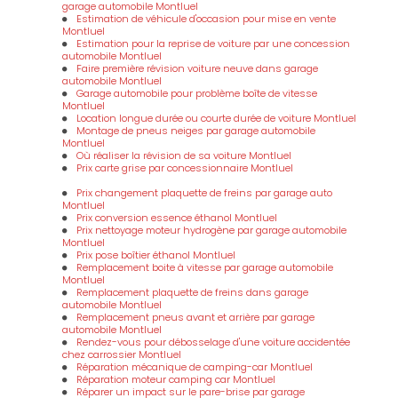
garage automobile Montluel
Estimation de véhicule d'occasion pour mise en vente
Montluel
Estimation pour la reprise de voiture par une concession
automobile Montluel
Faire première révision voiture neuve dans garage
automobile Montluel
Garage automobile pour problème boîte de vitesse
Montluel
Location longue durée ou courte durée de voiture Montluel
Montage de pneus neiges par garage automobile
Montluel
Où réaliser la révision de sa voiture Montluel
Prix carte grise par concessionnaire Montluel
Prix changement plaquette de freins par garage auto
Montluel
Prix conversion essence éthanol Montluel
Prix nettoyage moteur hydrogène par garage automobile
Montluel
Prix pose boîtier éthanol Montluel
Remplacement boite à vitesse par garage automobile
Montluel
Remplacement plaquette de freins dans garage
automobile Montluel
Remplacement pneus avant et arrière par garage
automobile Montluel
Rendez-vous pour débosselage d'une voiture accidentée
chez carrossier Montluel
Réparation mécanique de camping-car Montluel
Réparation moteur camping car Montluel
Réparer un impact sur le pare-brise par garage