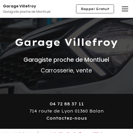
Aller
Garage Villefroy
au
Rappel Gratuit
Garagiste proche de Montluel
contenu
principal
Garagiste proche de Montluel
Carrosserie, vente
04 72 88 37 11
714 route de Lyon 01360 Balan
Contactez-nous