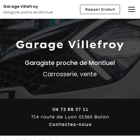
Aller
Garage Villefroy
au
Rappel Gratuit
Garagiste proche de Montluel
contenu
principal
Garagiste proche de Montluel
Carrosserie, vente
04 72 88 37 11
714 route de Lyon 01360 Balan
Contactez-nous