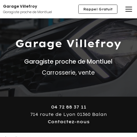
Aller
Garage Villefroy
au
Rappel Gratuit
Garagiste proche de Montluel
contenu
principal
Garagiste proche de Montluel
Carrosserie, vente
04 72 88 37 11
714 route de Lyon 01360 Balan
Contactez-nous