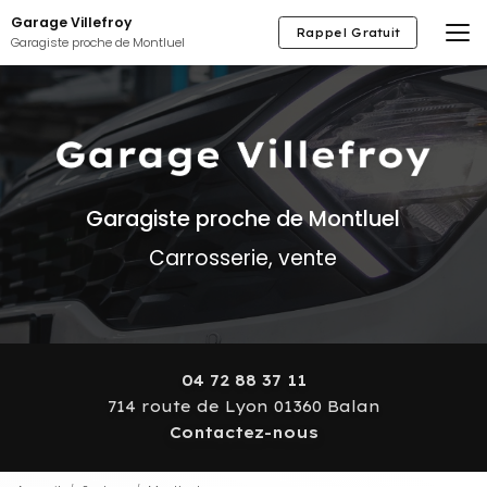
Aller
Garage Villefroy
au
Rappel Gratuit
Garagiste proche de Montluel
contenu
principal
Garagiste proche de Montluel
Carrosserie, vente
04 72 88 37 11
714 route de Lyon 01360 Balan
Contactez-nous