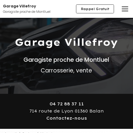
Aller
Garage Villefroy
au
Rappel Gratuit
Garagiste proche de Montluel
contenu
principal
Garagiste proche de Montluel
Carrosserie, vente
04 72 88 37 11
714 route de Lyon 01360 Balan
Contactez-nous