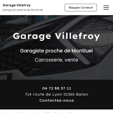
Aller
Garage Villefroy
au
Rappel Gratuit
Garagiste proche de Montluel
contenu
principal
Garagiste proche de Montluel
Carrosserie, vente
04 72 88 37 11
714 route de Lyon 01360 Balan
Contactez-nous