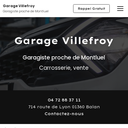
Aller
Garage Villefroy
au
Rappel Gratuit
Garagiste proche de Montluel
contenu
principal
Garagiste proche de Montluel
Carrosserie, vente
04 72 88 37 11
714 route de Lyon 01360 Balan
Contactez-nous